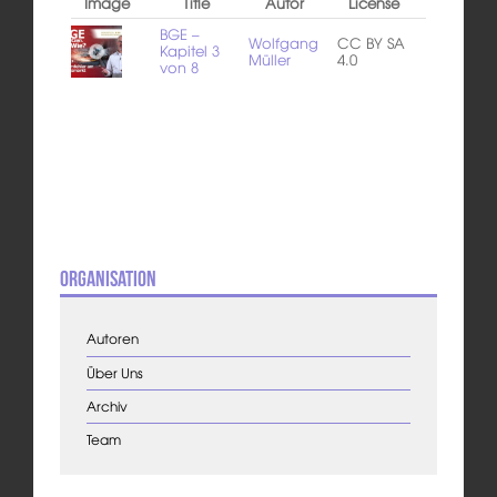
Image
Title
Autor
License
BGE –
Wolfgang
CC BY SA
Kapitel 3
Müller
4.0
von 8
Organisation
Autoren
Über Uns
Archiv
Team