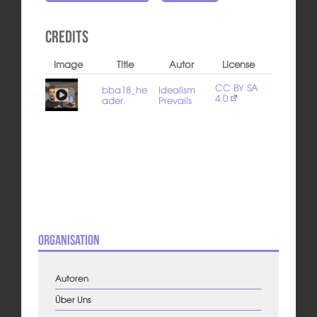
Credits
Image
Title
Autor
License
CC BY SA
bba18_he
Idealism
4.0
ader
Prevails
Organisation
Autoren
Über Uns