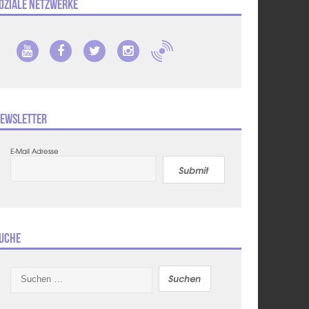
oziale Netzwerke
ewsletter
E-Mail Adresse
Submit
uche
Suchen
nach: