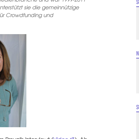
S
nterstützt sie die gemeinnützige
 für Crowdfunding und
N
S