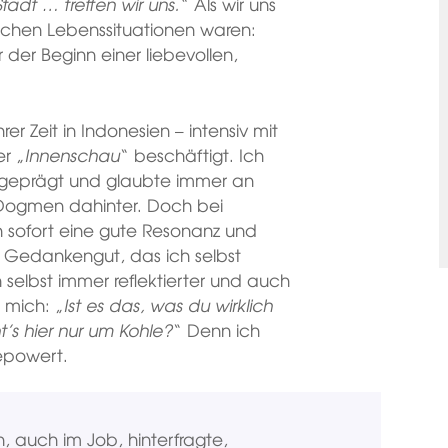
tadt … treffen wir uns.
“ Als wir uns
nlichen Lebenssituationen waren:
der Beginn einer liebevollen,
rer Zeit in Indonesien – intensiv mit
er „
Innenschau
“ beschäftigt. Ich
s geprägt und glaubte immer an
 Dogmen dahinter. Doch bei
ch sofort eine gute Resonanz und
m Gedankengut, das ich selbst
selbst immer reflektierter und auch
 mich: „
Ist es das, was du wirklich
t’s hier nur um Kohle?
“ Denn ich
epowert.
, auch im Job, hinterfragte,