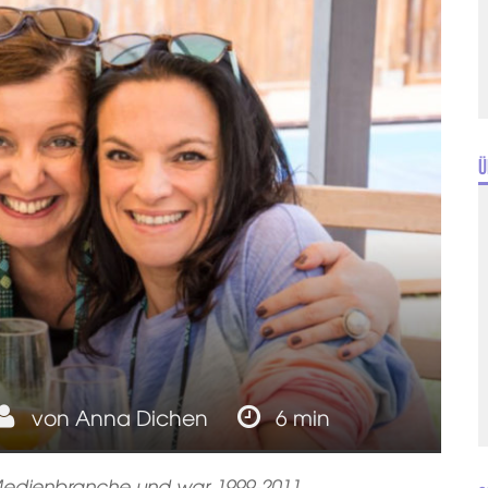
Ü
von
Anna Dichen
6 min
 Medienbranche und war 1999-2011