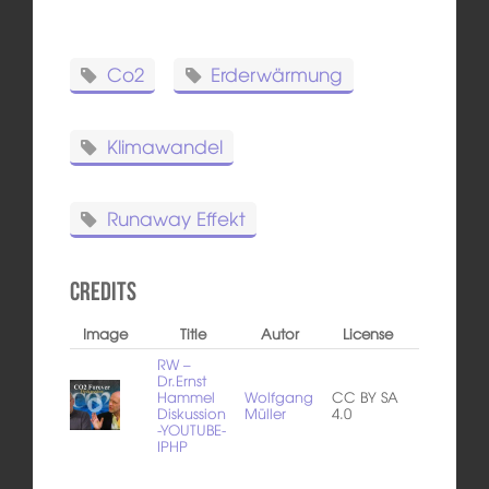
Co2
Erderwärmung
Klimawandel
Runaway Effekt
Credits
Image
Title
Autor
License
RW –
Dr.Ernst
Hammel
Wolfgang
CC BY SA
Diskussion
Müller
4.0
-YOUTUBE-
IPHP