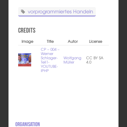
vorprogrammiertes Handeln
Credits
Image
Title
Autor
License
CP – 004 –
Werner
Schlager-
Wolfgang
CC BY SA
Teil1-
Müller
4.0
YOUTUBE-
IPHP
Organisation