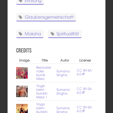
Erlösung
Glaubensgemeinschaft
Moksha
Spiritualität
Credits
Image
Title
Autor
License
Bezauber
CC BY-SA
ndes
Sumana
4.0
Kumb
Singha
Mela
Yogis
CC BY-SA
beim
Sumana
4.0
Kumbh
Singha
Mela 1
Yogis
CC BY-SA
beim
Sumana
4.0
Kumbh
Singha