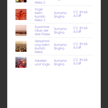
Mela 2
Yogis
CC BY-SA
beim
Sumana
4.0
Kumbh
Singha
Mela 3
Zusamme
CC BY-SA
Sumana
nfluss der
4.0
Singha
drei Flüsse
Versamml
CC BY-SA
ung beim
Sumana
4.0
Kumbh
Singha
Mela
CC BY-SA
Asketen
Sumana
4.0
und Yogis
Singha