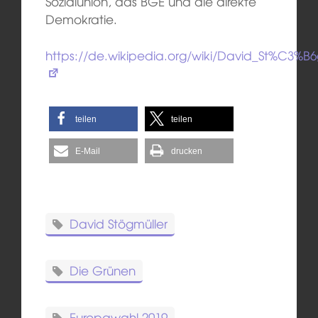
Sozialunion, das BGE und die direkte
Demokratie.
https://de.wikipedia.org/wiki/David_St%C3%
teilen
teilen
E-Mail
drucken
David Stögmüller
Die Grünen
Europawahl 2019