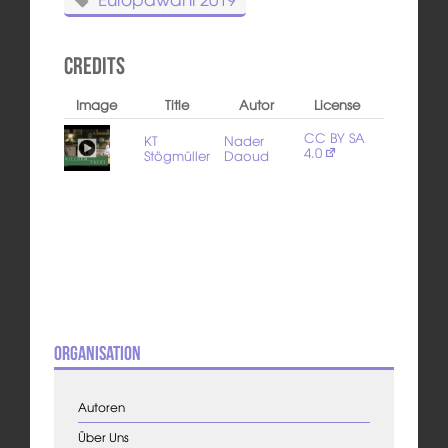
Credits
Image
Title
Autor
License
CC BY SA
KT
Nader
4.0
Stögmüller
Daoud
Organisation
Autoren
Über Uns