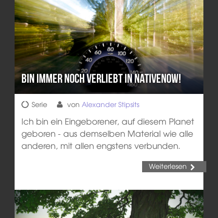
Bin immer noch verliebt in NativeNow!
Serie
von
Alexander Stipsits
Ich bin ein Eingeborener, auf diesem Planet
geboren - aus demselben Material wie alle
anderen, mit allen engstens verbunden.
Weiterlesen