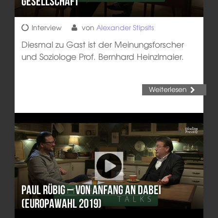
Gesellschaft
Interview
von
Alexander Stipsits
Diesmal zu Gast ist der Meinungsforscher
und Soziologe Prof. Bernhard Heinzlmaier.
Weiterlesen
Paul Rübig – Von Anfang an dabei
(Europawahl 2019)