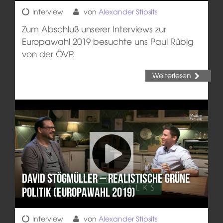
Interview
von
Alexander Stipsits
Zum Abschluß unserer Interviews zur
Europawahl 2019 besuchte uns Paul Rübig
von der ÖVP.
Weiterlesen
David Stögmüller – Realistische grüne
Politik (Europawahl 2019)
Interview
von
Alexander Stipsits