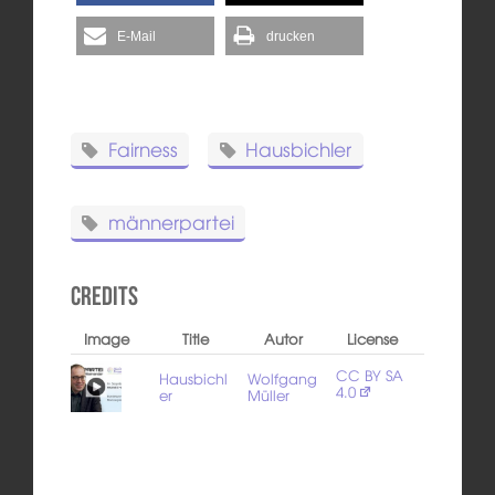
E-Mail
drucken
Fairness
Hausbichler
männerpartei
Credits
Image
Title
Autor
License
CC BY SA
Hausbichl
Wolfgang
4.0
er
Müller