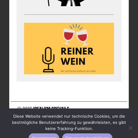
© 2026
Idealism Prevails
Diese Website verwendet nur technische Cookies, um die
UNTERSTÜTZE UNS
NEWSLETTER
IMPRESSUM
bestmögliche Benutzererfahrung zu gewährleisten, es gibt
DATENSCHUTZ
keine Tracking-Funktion.
Akzeptieren
Datenschutzerklärung