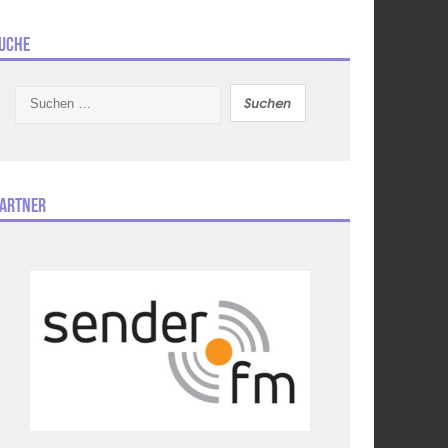
uche
Suchen
nach:
artner