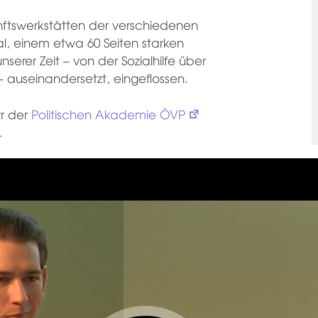
nftswerkstätten der verschiedenen
al, einem etwa 60 Seiten starken
nserer Zeit – von der Sozialhilfe über
– auseinandersetzt, eingeflossen.
rr der
Politischen Akademie ÖVP
.