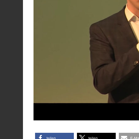
teilen
teilen
E-Ma