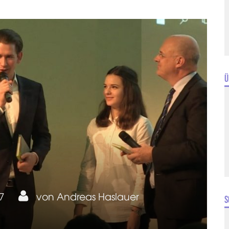
Ü
17
von
Andreas Haslauer
S