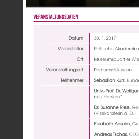
Veranstaltungsdaten
Datum
30. 1.
2017
Veranstalter
Politische Akademie 
Ort
Museumsquartier Wi
Veranstaltungsart
Podiumsdiskussion
Teilnehmer
Sebastian Kurz
,
Bunde
Univ.-Prof. Dr. Wolfg
neu denken“
Dr. Susanne Riess
,
Gen
(Vizekanzlerin a. D.)
Elisabeth Anselm
,
Ges
Andreas Tschas
,
CEO 