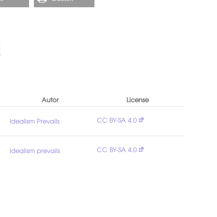
Autor
License
CC BY-SA 4.0
Idealism Prevails
CC BY-SA 4.0
Idealism prevails