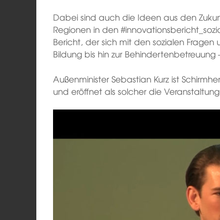
Dabei sind auch die Ideen aus den Zuku
Regionen in den #innovationsbericht_sozi
Bericht, der sich mit den sozialen Fragen u
Bildung bis hin zur Behindertenbetreuung 
Außenminister Sebastian Kurz ist Schirmhe
und eröffnet als solcher die Veranstaltung