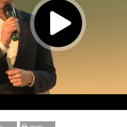
il
drucken