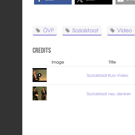
ÖVP
Sozialstaat
Video
Credits
Image
Title
Sozialstaat-Kurz-Video
Sozialstaat neu denken