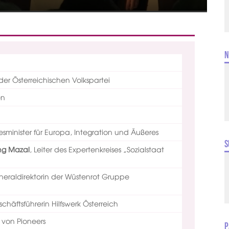
N
der Österreichischen Volkspartei
en
sminister für Europa, Integration und Äußeres
S
ang Mazal
,
Leiter des Expertenkreises „Sozialstaat
eraldirektorin der Wüstenrot Gruppe
chäftsführerin Hilfswerk Österreich
von Pioneers
P