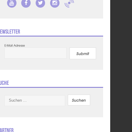
ewsletter
E-Mail Adresse
Submit
uche
Suchen
nach:
artner