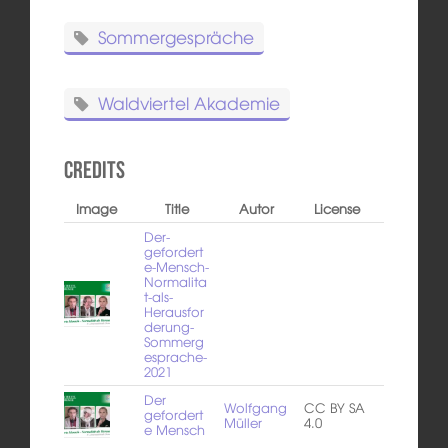
Sommergespräche
Waldviertel Akademie
Credits
Image
Title
Autor
License
Der-
gefordert
e-Mensch-
Normalita
t-als-
Herausfor
derung-
Sommerg
esprache-
2021
Der
Wolfgang
CC BY SA
gefordert
Müller
4.0
e Mensch