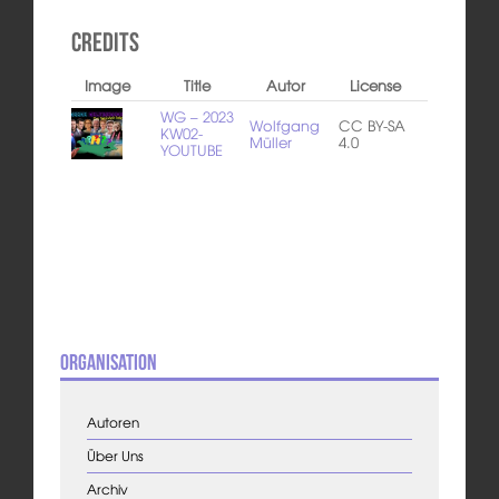
Credits
Image
Title
Autor
License
WG – 2023
Wolfgang
CC BY-SA
KW02-
Müller
4.0
YOUTUBE
Organisation
Autoren
Über Uns
Archiv