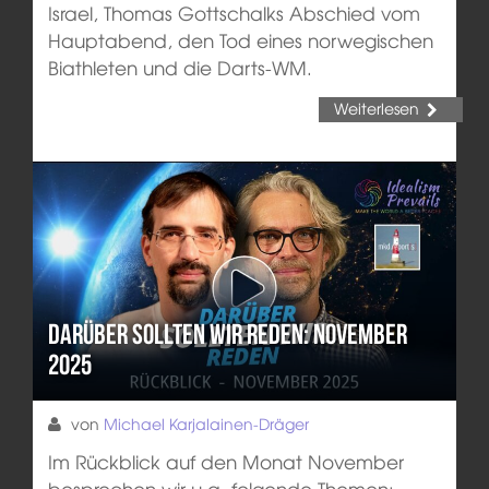
Israel, Thomas Gottschalks Abschied vom
Hauptabend, den Tod eines norwegischen
Biathleten und die Darts-WM.
Weiterlesen
Darüber sollten wir reden: November
2025
von
Michael Karjalainen-Dräger
Im Rückblick auf den Monat November
besprechen wir u.a. folgende Themen: