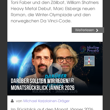
Toni Faber und den Zölibat, William Shatners
Heavy Metal Debut, Marc Elsbergs neuen
Roman, die Winter-Olympiade und den
norwegischen Da Vinci-Code.
Weiterlesen
Darüber sollten wir reden:
Monatsrückblick Jänner 2026
von
Michael Karjalainen-Dräger
Im Rückblick auf den Monat Jänner 2026