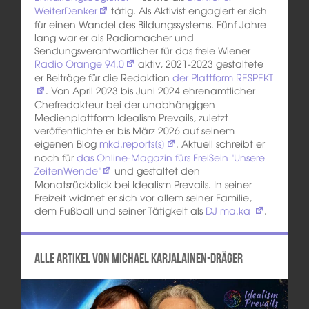
WeiterDenker
tätig. Als Aktivist engagiert er sich
für einen Wandel des Bildungssystems. Fünf Jahre
lang war er als Radiomacher und
Sendungsverantwortlicher für das freie Wiener
Radio Orange 94.0
aktiv, 2021-2023 gestaltete
er Beiträge für die Redaktion
der Plattform RESPEKT
. Von April 2023 bis Juni 2024 ehrenamtlicher
Chefredakteur bei der unabhängigen
Medienplattform Idealism Prevails, zuletzt
veröffentlichte er bis März 2026 auf seinem
eigenen Blog
mkd.reports[s]
. Aktuell schreibt er
noch für
das Online-Magazin fürs FreiSein "Unsere
ZeitenWende"
und gestaltet den
Monatsrückblick bei Idealism Prevails. In seiner
Freizeit widmet er sich vor allem seiner Familie,
dem Fußball und seiner Tätigkeit als
DJ ma.ka
.
Alle Artikel von Michael Karjalainen-Dräger