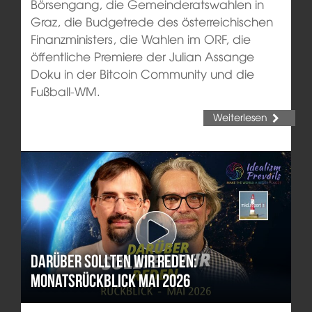
Börsengang, die Gemeinderatswahlen in
Graz, die Budgetrede des österreichischen
Finanzministers, die Wahlen im ORF, die
öffentliche Premiere der Julian Assange
Doku in der Bitcoin Community und die
Fußball-WM.
Weiterlesen
Darüber sollten wir reden:
Monatsrückblick Mai 2026