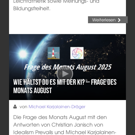
Leichtathletik sowie Meinungs- und
Bildungsfreiheit.
Weiterlesen
Wie hältst du es mit der KI? – Frage des
Monats August
von
Michael Karjalainen-Dräger
Die Frage des Monats August mit den
Antworten von Christian Janisch von
Idealism Prevails und MIchael Karjalainen-