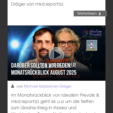
Dräger von mkd.report[s].
Weiterlesen
Darüber sollten wir reden:
Monatsrückblick August 2025
von
Michael Karjalainen-Dräger
Im Monatsrückblick von Idealism Prevails &
mkd.report[s] geht es u.a um die Treffen
zum Ukraine-Krieg in Alaska und