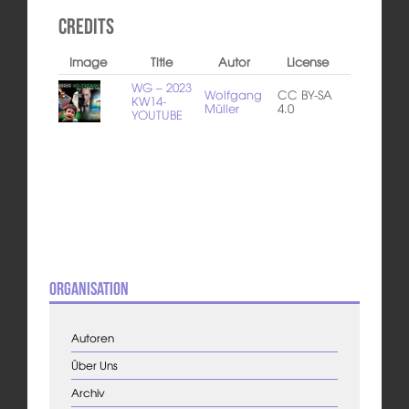
Credits
Image
Title
Autor
License
WG – 2023
Wolfgang
CC BY-SA
KW14-
Müller
4.0
YOUTUBE
Organisation
Autoren
Über Uns
Archiv