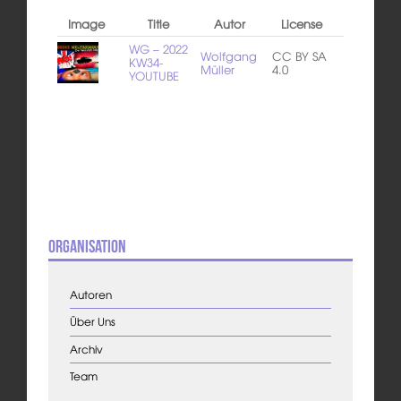
Image
Title
Autor
License
WG – 2022
Wolfgang
CC BY SA
KW34-
Müller
4.0
YOUTUBE
Organisation
Autoren
Über Uns
Archiv
Team