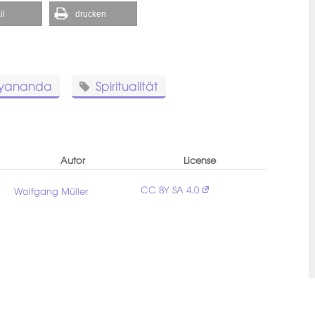
il
drucken
yananda
Spiritualität
Autor
License
CC BY SA 4.0
Wolfgang Müller