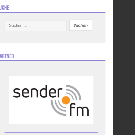
uche
Suchen
nach:
artner