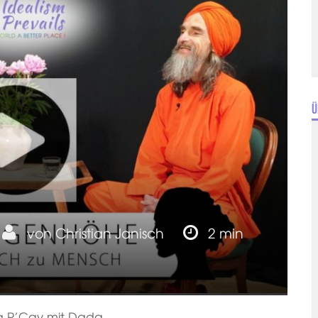
Ü
von
Christian Janisch
2 min
ula P’Cay mit Dada