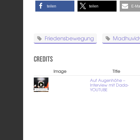
teilen
teilen
E-Ma
Friedensbewegung
Madhuvid
Credits
Image
Title
Auf Augenhöhe –
Interview mit Dada-
YOUTUBE