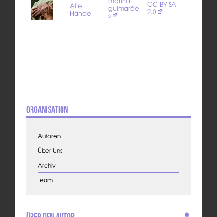
marina
CC BY-SA
Alte
guimarãe
2.0
Hände
s
Organisation
Autoren
Über Uns
Archiv
Team
Über den Autor