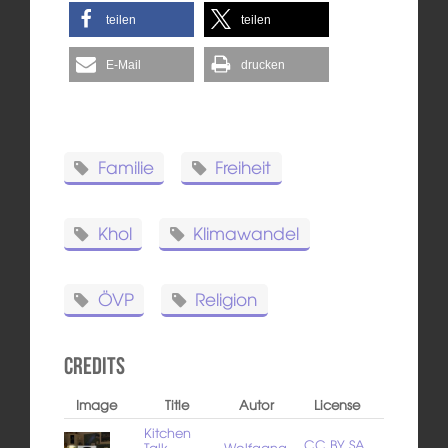
teilen
teilen
E-Mail
drucken
Familie
Freiheit
Khol
Klimawandel
ÖVP
Religion
Credits
Image
Title
Autor
License
Kitchen
CC BY SA
Talk –
Wolfgang