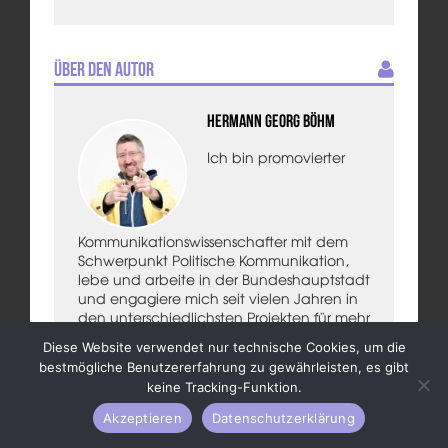
Über den Autor
Hermann Georg Böhm
Ich bin promovierter
Kommunikationswissenschafter mit dem
Schwerpunkt Politische Kommunikation,
lebe und arbeite in der Bundeshauptstadt
und engagiere mich seit vielen Jahren in
den unterschiedlichsten Projekten für mehr
Mitmenschlichkeit, soziale Gerechtigkeit
Diese Website verwendet nur technische Cookies, um die
und den Erhalt und Ausbau bürgerlicher
bestmögliche Benutzererfahrung zu gewährleisten, es gibt
Freiheiten.
keine Tracking-Funktion.
Für Gesellschaft und Politik interessiere ich
Akzeptieren
Datenschutzerklärung
mich seit bald 35 Jahren, 2016 habe ich