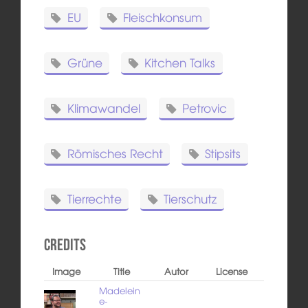
EU
Fleischkonsum
Grüne
Kitchen Talks
Klimawandel
Petrovic
Römisches Recht
Stipsits
Tierrechte
Tierschutz
Credits
Image
Title
Autor
License
Madelein
e-