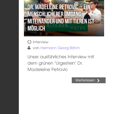
Dr. Madeleine Petrovic – Ein
menschlicherer Umgang
miteinander und mit Tieren ist
möglich
Interview
von
Hermann Georg Böhm
Unser ausführliches Interview mit
dem grünen "Urgestein" Dr.
Madeleine Petrovic
Weiterlesen