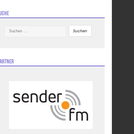
uche
Suchen
nach:
artner