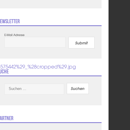
ewsletter
E-Mail Adresse
Submit
351575442%29_%28cropped%29.jpg
uche
Suchen
nach:
artner