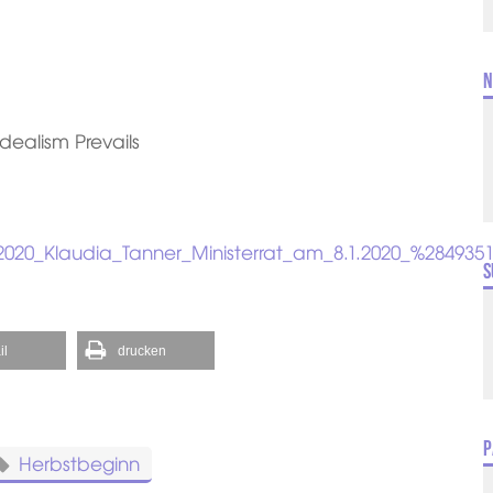
N
ealism Prevails
e:2020_Klaudia_Tanner_Ministerrat_am_8.1.2020_%2849
S
il
drucken
P
Herbstbeginn