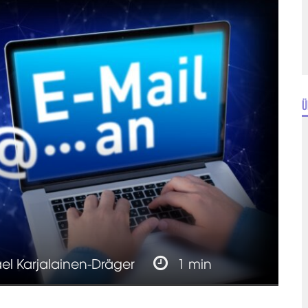
Ü
el Karjalainen-Dräger
1 min
!