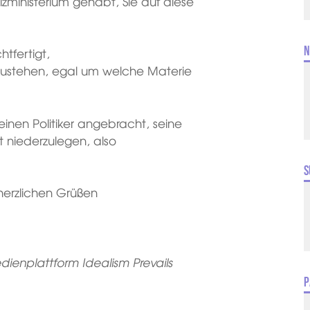
tizministerium gehabt, Sie auf diese
N
tfertigt,
zustehen, egal um welche Materie
einen Politiker angebracht, seine
t niederzulegen, also
S
herzlichen Grüßen
ienplattform Idealism Prevails
P