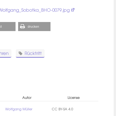
e:Wolfgang_Sobotka_BHO-0079.jpg
il
drucken
ahren
Rücktritt
Autor
License
Wolfgang Müller
CC BY-SA 4.0