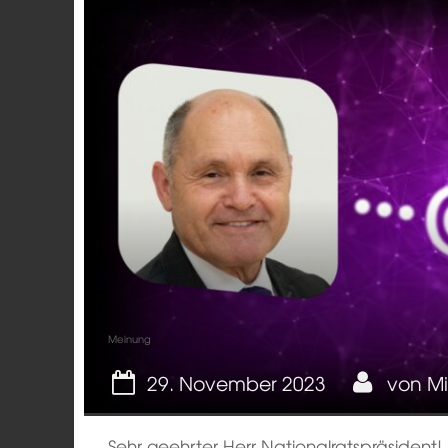
Meinung
29. November 2023
von
Mi
Sehr geehrter Herr Nationalratspräsident!