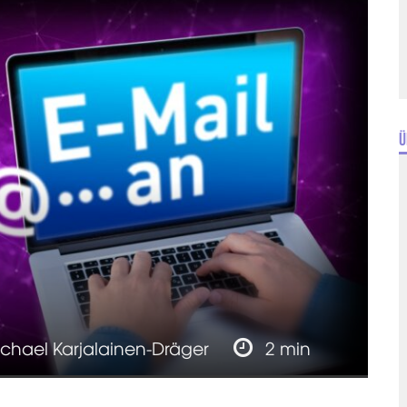
Ü
chael Karjalainen-Dräger
2 min