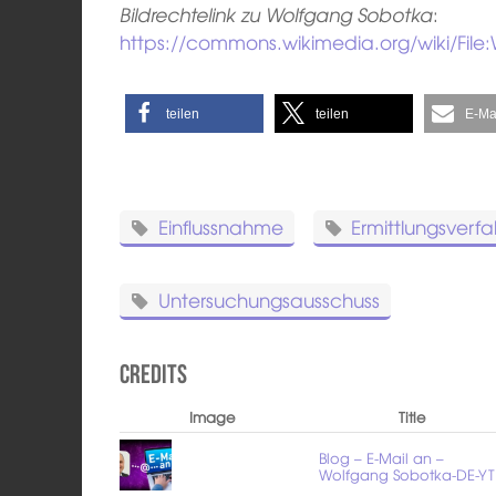
Bildrechtelink zu Wolfgang Sobotka
:
https://commons.wikimedia.org/wiki/Fil
teilen
teilen
E-Ma
Einflussnahme
Ermittlungsverf
Untersuchungsausschuss
Credits
Image
Title
Blog – E-Mail an –
Wolfgang Sobotka-DE-YT