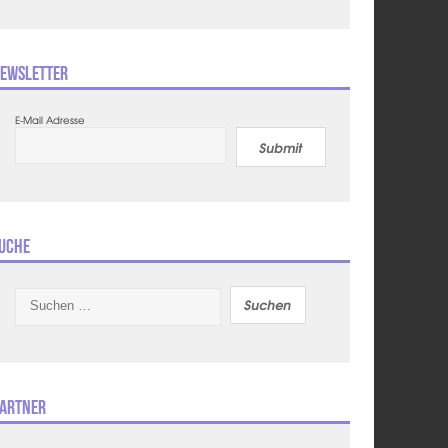
ewsletter
E-Mail Adresse
Submit
uche
Suchen
nach:
artner