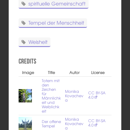
spirituelle Gemeinschaft
Tempel der Menschheit
Weisheit
Credits
Image
Title
Autor
License
Totem mit
den
Zeichen
Monika
CC BY-SA
für
Kovachev
4.0
Männlichk
a
eit und
Weiblichk
eit
Monika
CC BY-SA
Der offene
Kovachev
4.0
Tempel
a