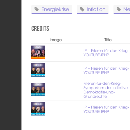
Energiekrise
Inflation
Ne
Credits
Image
Title
IP – Frieren für den Krieg-
YOUTUBE-IPHP
IP – Frieren für den Krieg-
YOUTUBE-IPHP
Frieren-fur-den-Krieg-
Symposium-der-Initiative-
Demokratie-und-
Grundrechte
IP – Frieren für den Krieg-
YOUTUBE-IPHP