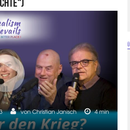
chte“)
Ü
23
von
Christian Janisch
4 min