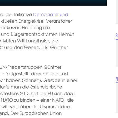
s der Initiative
Demokratie und
ktuellen Energiekrise. Veranstalter
er kurzen Einleitung die
und Bürgerrechtsaktivisten Helmut
S
ivisten Willi Langthaler, die
in Ot und den General i.R. Günther
UN-Friedenstruppen Günther
en festgestellt, dass Frieden und
N
e wir haben (können). Gerade in einer
ürfe man die österreichische
Spätestens 2013 hat die EU sich dazu
e NATO zu binden – einer NATO, die
 will, weit über die Ursprungsidee
end. Der Europäischen Union