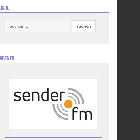
uche
Suchen
nach:
artner