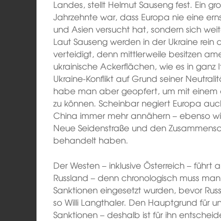
Landes, stellt Helmut Sauseng fest. Ein gr
Jahrzehnte war, dass Europa nie eine er
und Asien versucht hat, sondern sich weite
Laut Sauseng werden in der Ukraine rein 
verteidigt, denn mittlerweile besitzen am
ukrainische Ackerflächen, wie es in ganz I
Ukraine-Konflikt auf Grund seiner Neutrali
habe man aber geopfert, um mit einem ei
zu können. Scheinbar negiert Europa auch
China immer mehr annähern – ebenso wi
Neue Seidenstraße und den Zusammensch
behandelt haben.
Der Westen – inklusive Österreich – führt 
Russland – denn chronologisch muss man s
Sanktionen eingesetzt wurden, bevor Ru
so Willi Langthaler. Den Hauptgrund für u
Sanktionen – deshalb ist für ihn entschei