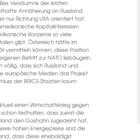
oßes Versäumnis der letzten
nsthafte Annäherung an Russland
r nur Richtung USA orientiert hat.
amerikanische Kapitalinteressen
erikanische Konzerne so viele
talien gibt. Österreich hätte im
tät vermitteln können; diese Position
genen Beitritt zur NATO liebäugeln
 völlig, dass sich Russland und
e europäische Medien das Projekt
luss der BRICS-Staaten kaum
aktuell einen Wirtschaftskrieg gegen
chon festhalten, dass zuerst die
ssland den Gashahn zugedreht hat,
nsere hohen Energiepreise sind die
dend, dass diese ehebaldigst