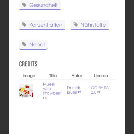
Gesundheit
Konzentration
Nährstoffe
Nepal
Credits
Image
Title
Autor
License
Muesli
Derrick
CC BY-SA
with
Brutel
2.0
strawberri
es