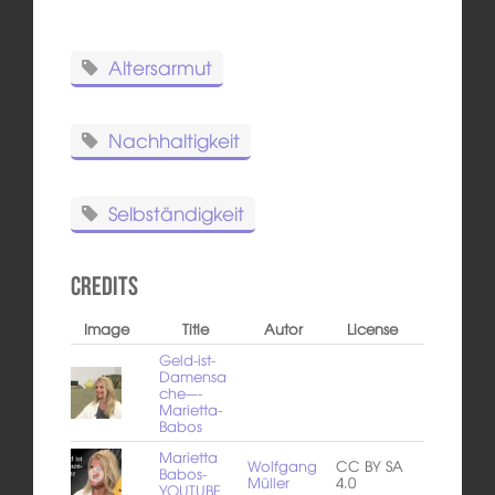
Altersarmut
Nachhaltigkeit
Selbständigkeit
Credits
Image
Title
Autor
License
Geld-ist-
Damensa
che-–-
Marietta-
Babos
Marietta
Wolfgang
CC BY SA
Babos-
Müller
4.0
YOUTUBE