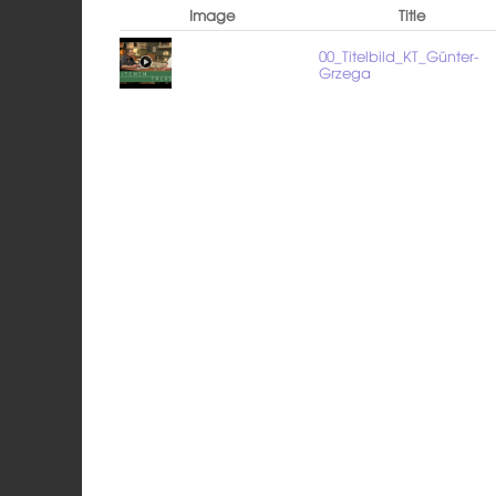
Image
Title
00_Titelbild_KT_Günter-
Grzega