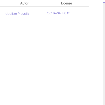
Autor
License
CC BY-SA 4.0
Idealism Prevails