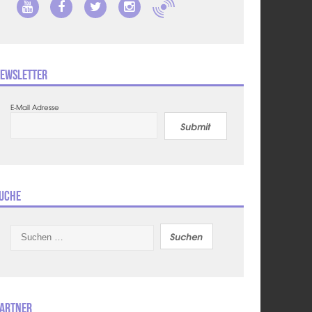
ewsletter
E-Mail Adresse
Submit
uche
Suchen
nach:
artner