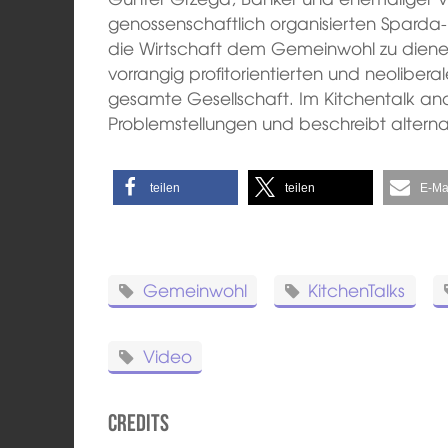
genossenschaftlich organisierten Sparda
die Wirtschaft dem Gemeinwohl zu dienen
vorrangig profitorientierten und neoliber
gesamte Gesellschaft. Im Kitchentalk anal
Problemstellungen und beschreibt alterna
teilen
teilen
E-Ma
Gemeinwohl
KitchenTalks
Video
Credits