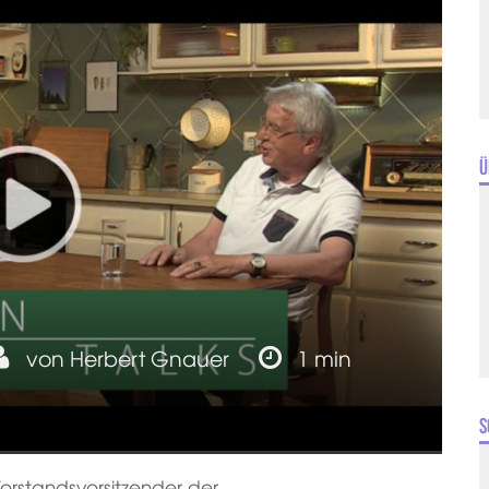
Ü
von
Herbert Gnauer
1 min
S
orstandsvorsitzender der