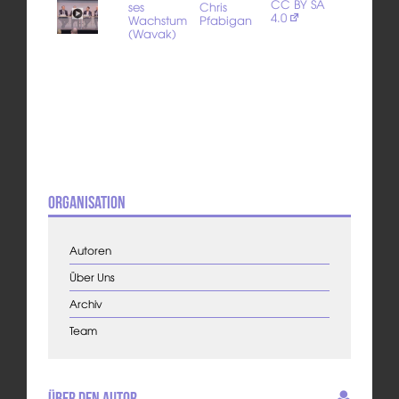
CC BY SA
ses
Chris
4.0
Wachstum
Pfabigan
(Wavak)
Organisation
Autoren
Über Uns
Archiv
Team
Über den Autor