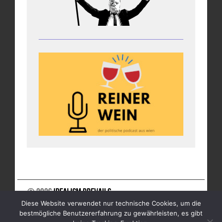
© 2026
Idealism Prevails
Diese Website verwendet nur technische Cookies, um die
UNTERSTÜTZE UNS
NEWSLETTER
IMPRESSUM
bestmögliche Benutzererfahrung zu gewährleisten, es gibt