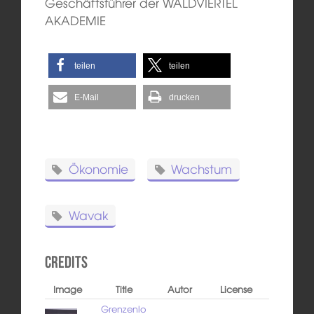
Geschäftsführer der WALDVIERTEL
AKADEMIE
teilen
teilen
E-Mail
drucken
Ökonomie
Wachstum
Wavak
Credits
Image
Title
Autor
License
Grenzenlo