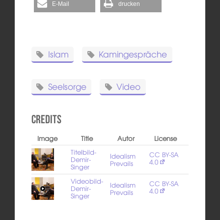
E-Mail
drucken
Islam
Kamingespräche
Seelsorge
Video
Credits
Image
Title
Autor
License
Titelbild-
CC BY-SA
Idealism
Demir-
4.0
Prevails
Singer
Videobild-
CC BY-SA
Idealism
Demir-
4.0
Prevails
Singer