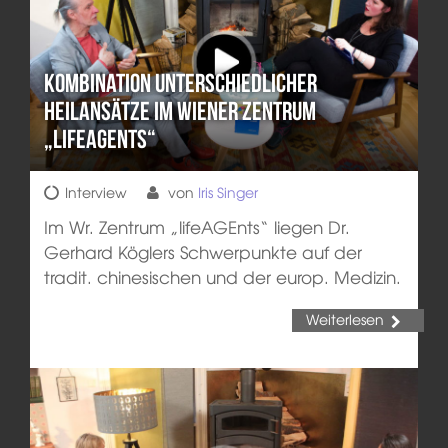
Kombination unterschiedlicher
Heilansätze im Wiener Zentrum
„lifeAGEnts“
Interview
von
Iris Singer
Im Wr. Zentrum „lifeAGEnts“ liegen Dr.
Gerhard Köglers Schwerpunkte auf der
tradit. chinesischen und der europ. Medizin.
Weiterlesen