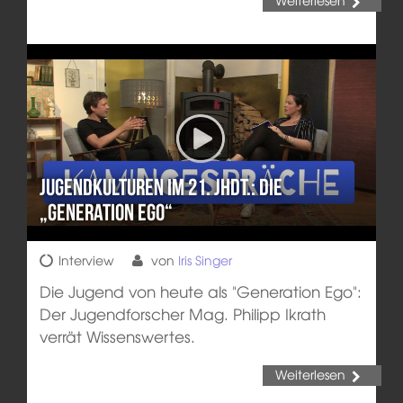
Weiterlesen
Jugendkulturen im 21. Jhdt.: die
„Generation Ego“
Interview
von
Iris Singer
Die Jugend von heute als "Generation Ego":
Der Jugendforscher Mag. Philipp Ikrath
verrät Wissenswertes.
Weiterlesen