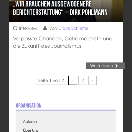
„Wir brauchen ausgewogenere
Berichterstattung“ – Dirk Pohlmann
Interview
von
Claire Schieffer
Verpasste Chancen, Geheimdienste und
die Zukunft des Journalismus.
Weiterlesen
Seite 1 von 2
1
2
»
Organisation
Autoren
Über Uns