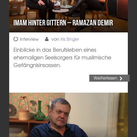
Imam hinter Gittern – Ramazan Demir
Interview
von
Iris Singer
Einblicke in das Berufsleben eines
ehemaligen Seelsorgers für muslimische
Gefängnisinsassen.
Weiterlesen