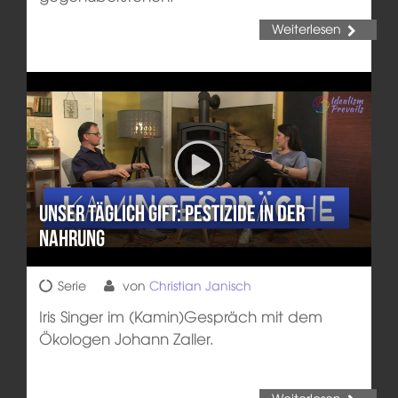
Weiterlesen
Unser täglich Gift: Pestizide in der
Nahrung
Serie
von
Christian Janisch
Iris Singer im (Kamin)Gespräch mit dem
Ökologen Johann Zaller.