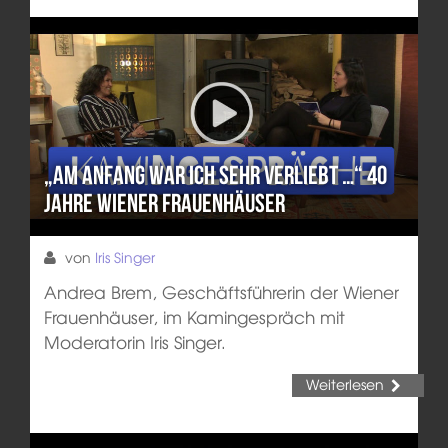
„Am Anfang war ich sehr verliebt …“ 40
Jahre Wiener Frauenhäuser
von
Iris Singer
Andrea Brem, Geschäftsführerin der Wiener
Frauenhäuser, im Kamingespräch mit
Moderatorin Iris Singer.
Weiterlesen