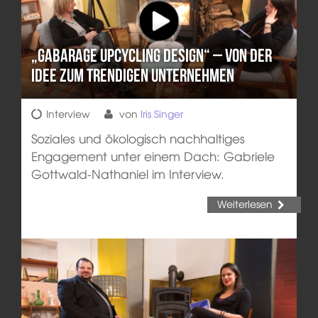
„gabarage upcycling design“ – von der
Idee zum trendigen Unternehmen
Interview
von
Iris Singer
Soziales und ökologisch nachhaltiges
Engagement unter einem Dach: Gabriele
Gottwald-Nathaniel im Interview.
Weiterlesen