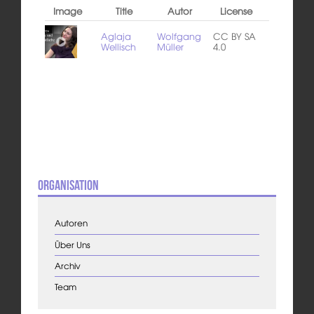
Image
Title
Autor
License
Aglaja
Wolfgang
CC BY SA
Wellisch
Müller
4.0
Organisation
Autoren
Über Uns
Archiv
Team