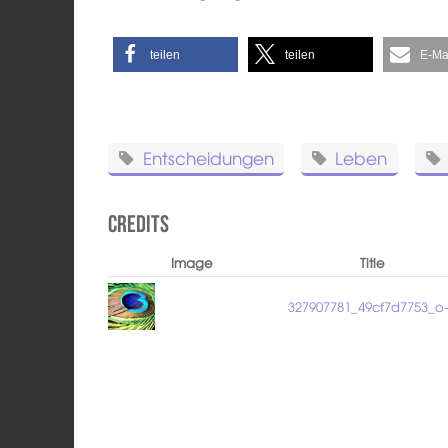
teilen
teilen
E-Ma
Entscheidungen
Leben
Credits
Image
Title
327907781_49cf7d7753_o