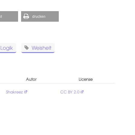
il
drucken
Logik
Weisheit
Autor
License
Shakreez
CC BY 2.0
-