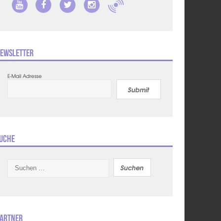
ewsletter
E-Mail Adresse
Submit
uche
Suchen
nach:
artner