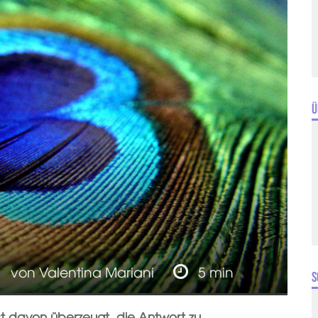
Ü
von
Valentina Mariani
5 min
S
st davon überzeugt, die Antwort zu