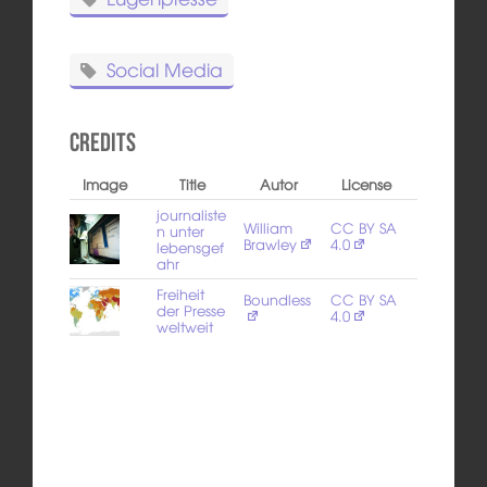
Social Media
Credits
Image
Title
Autor
License
journaliste
William
CC BY SA
n unter
Brawley
4.0
lebensgef
ahr
Freiheit
Boundless
CC BY SA
der Presse
4.0
weltweit