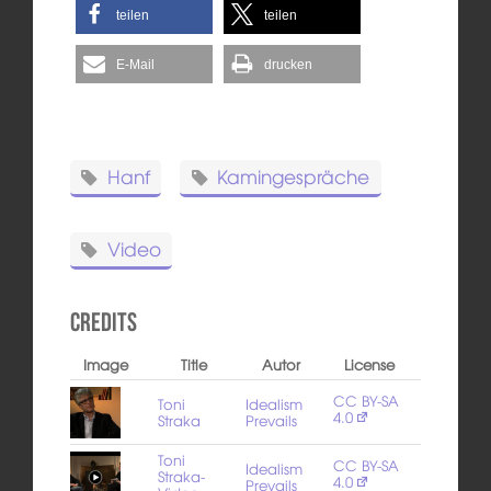
teilen
teilen
E-Mail
drucken
Hanf
Kamingespräche
Video
Credits
Image
Title
Autor
License
CC BY-SA
Toni
Idealism
4.0
Straka
Prevails
Toni
CC BY-SA
Idealism
Straka-
4.0
Prevails