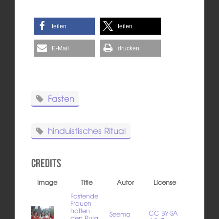
teilen
teilen
E-Mail
drucken
Fasten
hinduistisches Ritual
Credits
Image
Title
Autor
License
Fastende
Frauen
halten
CC BY-SA
Seema
den Puja