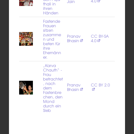
4.0
Jain
thali in
ihren
Händen
Fastende
Frauen
sitzen
zusamme
Pranav
CC BY-SA
n und
Bhasin
4.0
beten für
ihre
Ehemänn
er.
„Karva
Chauth“ -
Frau
betrachtet
, nach
Pranav
CC BY 2.0
dem
Bhasin
Fastenbre
chen, den
Mond
durch ein
Sieb