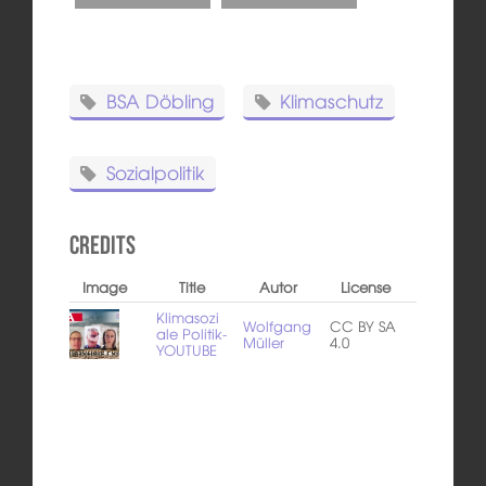
BSA Döbling
Klimaschutz
Sozialpolitik
Credits
Image
Title
Autor
License
Klimasozi
Wolfgang
CC BY SA
ale Politik-
Müller
4.0
YOUTUBE