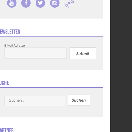
ewsletter
E-Mail Adresse
Submit
uche
Suchen
nach:
artner