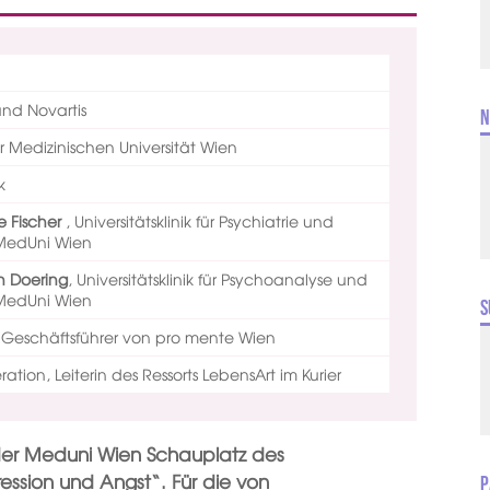
und Novartis
N
 Medizinischen Universität Wien
k
le Fischer
,
Universitätsklinik für Psychiatrie und
 MedUni Wien
an Doering
,
Universitätsklinik für Psychoanalyse und
 MedUni Wien
S
,
Geschäftsführer von pro mente Wien
ation, Leiterin des Ressorts LebensArt im Kurier
der Meduni Wien Schauplatz des
ession und Angst“. Für die von
P