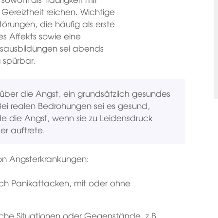
u Gereiztheit reichen. Wichtige
örungen, die häufig als erste
es Affekts sowie eine
nsausbildungen sei abends
 spürbar.
 über die Angst, ein grundsätzlich gesundes
ei realen Bedrohungen sei es gesund,
de die Angst, wenn sie zu Leidensdruck
r auftrete.
von Angsterkrankungen:
ch Panikattacken, mit oder ohne
che Situationen oder Gegenstände, z.B.