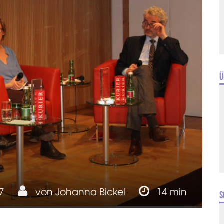
Ü
17
von
Johanna Bickel
14 min
S