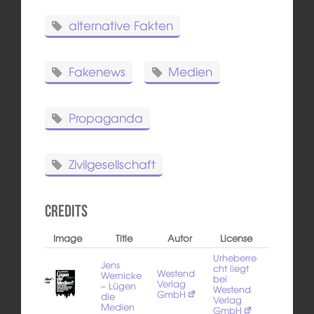
alternative Fakten
Fakenews
Medien
Propaganda
Zivilgesellschaft
Credits
Image
Title
Autor
License
Urheberre
Jens
cht liegt
Westend
Wernicke
bei
Verlag
– Lügen
Westend
GmbH
die
Verlag
Medien
GmbH