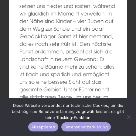
setzen uns nieder und rasten, während
wir glücklich im Moment verweilen. In
der Nähe sind Kinder – vier Buben auf
dem Weg zur Schule und ein paar
Gepäckträger. Sonst ist hier niemand,
da es noch sehr früh ist. Den höchste
Punkt erklommen, präsentiert sich die
Landschaft in neuem Gewand: Es
sind keine Bäume mehr zu sehen, alles
ist flach und spärlich und ermöglicht
uns so eine bessere Sicht auf das
gesamte Gebiet. Unser Führer nennt
alle sichtbaren Berge um uns herum
beim Namen und ermuntert uns dazu,
Diese Website verwendet nur technische Cookies, um die
einen Tipp abzugeben, welcher denn
bestmögliche Benutzererfahrung zu gewährleisten, es gibt
keine Tracking-Funktion.
der Mt. Everest sei. Wir liegen alle
falsch mit unseren
Akzeptieren
Datenschutzerklärung
Vermutungen. Endlich zeigt er ihn uns,