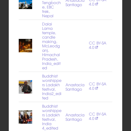
Anastacia
Tengboch
4.0
Santiago
e, EBC
trek,
Nepal
Dalai
Lama
temple,
candle
making,
CC BY-SA
McLeodg
4.0
anj,
Himachal
Pradesh,
India_edit
ed
Buddhist
worshippe
CC BY-SA
rs Ladakh
Anastacia
4.0
festival,
Santiago
India2_edi
ted
Buddhist
worshippe
CC BY-SA
rs Ladakh
Anastacia
4.0
festival,
Santiago
India
4_edited