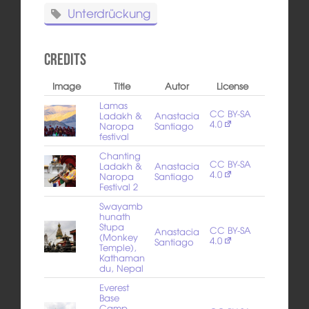
Unterdrückung
Credits
Image
Title
Autor
License
Lamas
CC BY-SA
Ladakh &
Anastacia
4.0
Naropa
Santiago
festival
Chanting
CC BY-SA
Ladakh &
Anastacia
4.0
Naropa
Santiago
Festival 2
Swayamb
hunath
Stupa
CC BY-SA
Anastacia
(Monkey
4.0
Santiago
Temple),
Kathaman
du, Nepal
Everest
Base
Camp