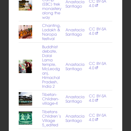
CC BY-SA
Anastacia
(EBC) trek
4.0
Santiago
monastery
along the
way
Chanting,
CC BY-SA
Ladakh &
Anastacia
4.0
Naropa
Santiago
festival
Buddhist
debate,
Dalai
Lama
CC BY-SA
temple,
Anastacia
4.0
McLeodg
Santiago
anj,
Himachal
Pradesh,
India 2
Tibetan-
CC BY-SA
Anastacia
Children-
4.0
Santiago
village-4
Tibetans
CC BY-SA
Children´s
Anastacia
4.0
Village
Santiago
5_edited