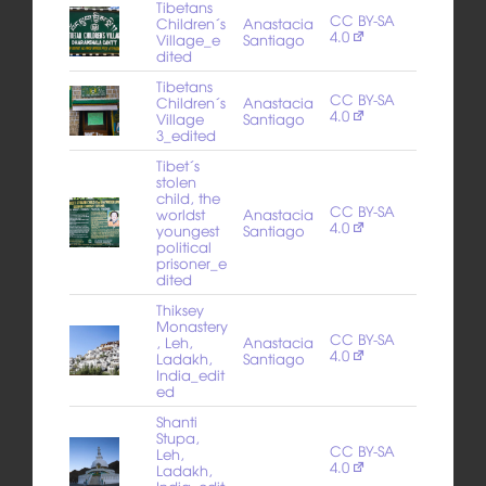
Tibetans
CC BY-SA
Children´s
Anastacia
4.0
Village_e
Santiago
dited
Tibetans
CC BY-SA
Children´s
Anastacia
4.0
Village
Santiago
3_edited
Tibet´s
stolen
child, the
CC BY-SA
worldst
Anastacia
4.0
youngest
Santiago
political
prisoner_e
dited
Thiksey
Monastery
CC BY-SA
, Leh,
Anastacia
4.0
Ladakh,
Santiago
India_edit
ed
Shanti
Stupa,
CC BY-SA
Leh,
4.0
Ladakh,