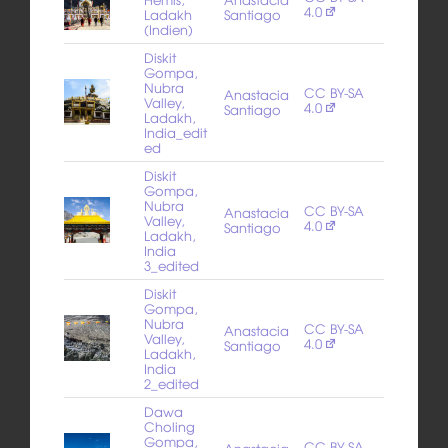
4.0
Ladakh
Santiago
(Indien)
Diskit
Gompa,
Nubra
CC BY-SA
Anastacia
Valley,
4.0
Santiago
Ladakh,
India_edit
ed
Diskit
Gompa,
Nubra
CC BY-SA
Anastacia
Valley,
4.0
Santiago
Ladakh,
India
3_edited
Diskit
Gompa,
Nubra
CC BY-SA
Anastacia
Valley,
4.0
Santiago
Ladakh,
India
2_edited
Dawa
Choling
Gompa,
CC BY-SA