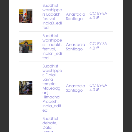
Buddhist
worshippe
CC BY-SA
rs Ladakh
Anastacia
4.0
festival,
Santiago
India3_edi
ted
Buddhist
worshippe
CC BY-SA
rs, Ladakh
Anastacia
4.0
festival,
Santiago
India1_edi
ted
Buddhist
worshippe
r, Dalai
Lama
temple,
CC BY-SA
Anastacia
McLeodg
4.0
Santiago
anj,
Himachal
Pradesh,
India_edit
ed
Buddhist
debate,
Dalai
Lama