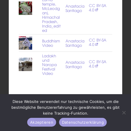
temple,
CC BY-SA
Anastacia
McLeodg
4.0
Santiago
anj,
Himachal
Pradesh,
India_edit
ed
CC BY-SA
Buddhism
Anastacia
4.0
Video
Santiago
Ladakh
und
CC BY-SA
Anastacia
Naropa
4.0
Santiago
Festival
Video
Diese Website verwendet nur technische Cookies, um die
bestmögliche Benutzererfahrung zu gewährleisten, es gibt
keine Tracking-Funktion.
Akzeptieren
Datenschutzerklärung
Organisation