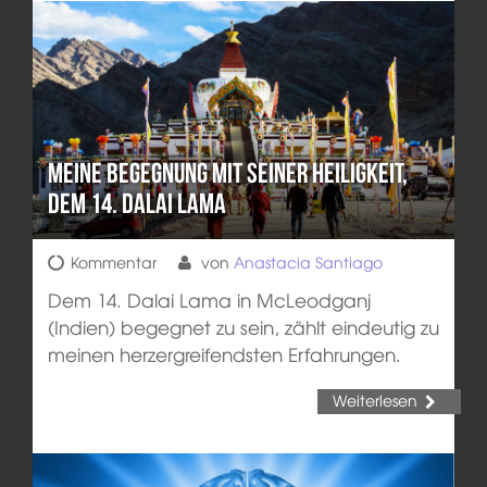
Meine Begegnung mit Seiner Heiligkeit,
dem 14. Dalai Lama
Kommentar
von
Anastacia Santiago
Dem 14. Dalai Lama in McLeodganj
(Indien) begegnet zu sein, zählt eindeutig zu
meinen herzergreifendsten Erfahrungen.
Weiterlesen