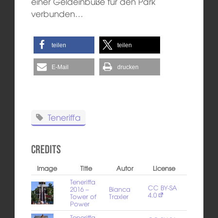
einer Geldeinbuße für den Park
verbunden…
teilen
teilen
E-Mail
drucken
Teneriffa
Credits
Image
Title
Autor
License
Teneriffa
CC BY-SA
2016 –
Bianca
4.0
Tower of
Traxler
Power
Teneriffa