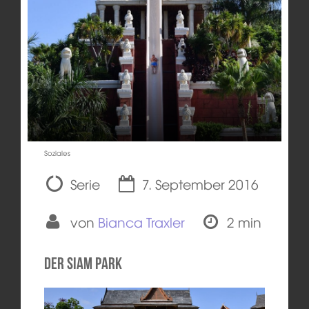
Soziales
Serie
7. September 2016
von
Bianca Traxler
2 min
Der Siam Park