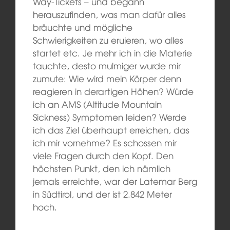
Way-Ticket
s
– und begann
herauszufinden, was man dafür alles
bräuchte und mögliche
Schwierigkeiten zu eruieren, wo alles
startet etc. Je mehr ich in die Materie
tauchte, desto mulmiger wurde mir
zumute
: Wie wird mein Körper
denn
reagieren in derartigen Höhen? Würde
ich
an
AMS (Altitude Mountain
Sickness) Symptome
n leiden
? Werde
ich das Ziel überhaupt erreichen, das
ich mir vornehme?
Es
schossen mir
viele Fragen durch den Kopf. Den
höchsten Punkt, den ich nämlich
jemals erreichte, war der Latemar Berg
in Südtirol, und der ist 2.842 Meter
hoch.