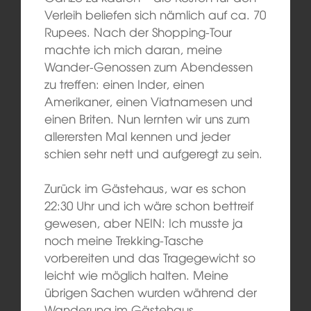
Verleih
beliefen
sich
nämlich
auf ca. 70
Rupees. Nach der Shopping-Tour
machte ich mich daran, meine
Wander-
Genossen
zum Abendessen
zu treffen: ein
en
Inder, ein
en
Amerikaner, ein
en
Viatnamesen und
ein
en
Briten. Nun lernten wir uns zum
allerersten Mal kennen und jeder
schien sehr nett und aufgeregt zu sein.
Zurück im Gästehaus, war es schon
22:30 Uhr und
ich
wäre schon bettreif
gewesen, aber NEIN: Ich musste ja
noch meine Trekking-Tasche
vorbereiten und das Tragegewicht so
leicht wie möglich
halten
. Meine
übrigen Sachen wurden während der
Wanderung im Gästehaus