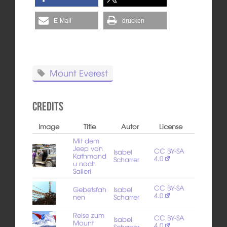
E-Mail
drucken
Mount Everest
Credits
Image
Title
Autor
License
Mit dem
Jeep von
CC BY-SA
Isabel
Kathmand
4.0
Scharrer
u nach
Salleri
CC BY-SA
Gebetsfah
Isabel
4.0
nen
Scharrer
Reise zum
CC BY-SA
Isabel
Mount
4.0
Scharrer