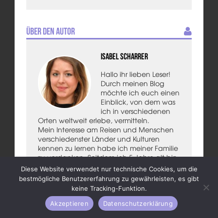
Über den Autor
Isabel Scharrer
Hallo ihr lieben Leser!
Durch meinen Blog
möchte ich euch einen
Einblick, von dem was
ich in verschiedenen
Orten weltweit erlebe, vermitteln.
Mein Interesse am Reisen und Menschen
verschiedenster Länder und Kulturen
kennen zu lernen habe ich meiner Familie
zu verdanken. Seitdem ich 5 Jahre alt bin
nehme ich, zusammen mit meinem
Diese Website verwendet nur technische Cookies, um die
älteren Bruder, aktiv an den
bestmögliche Benutzererfahrung zu gewährleisten, es gibt
verschiedensten Schachturnieren weltweit
keine Tracking-Funktion.
teil.
Weiterhin bin ich eine passionierte
Akzeptieren
Datenschutzerklärung
Hobbyfotografin sowie sehr