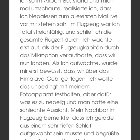
ich so im Airport-Bus stand und
mich
mal umschaute,
realisierte ich, dass
ich Nepalesen zum allerersten Mal live
vor mir stehen
sah
. Im Flugzeug war ich
total streichfähig, und schlief ich
die
gesamte Flugzeit durch
. Ich wachte
erst auf, als der Flugzeugkapitän durch
das Mikrophon verlautbarte, dass wir
nun landen. Als ich aufwachte, wurde
mir erst bewusst, dass
wir
über das
Himalaya-Gebirge flog
en. Ich
wollte
das unbedingt mit meinem
Fotoapparat festhalten, aber dafür
was es zu nebelig und man
hatte eine
schlechte Aussicht.
Mein Nachbar im
Flugzeug bemerkte, dass ich gerade
aus einem sehr tiefen Schlaf
aufgewacht sein musste und begrüßte