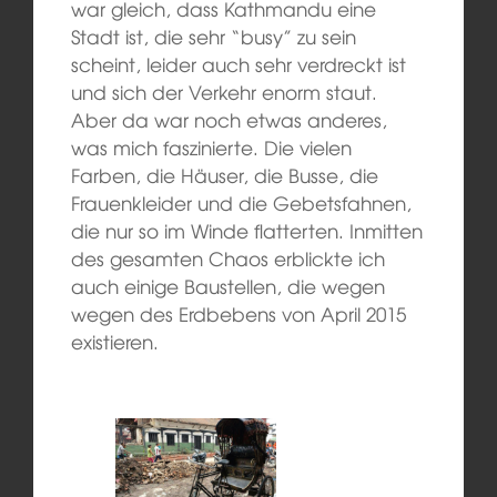
war
gleich
, dass Kathmandu eine
Stadt ist, die sehr “busy” zu sein
scheint, leider auch sehr verdreckt ist
und sich der Verkehr enorm staut.
Aber da war
noch
etwas anderes,
was mich faszinierte. Die vielen
Farben, die Häuser, die Busse, die
Frauenkleider und die Gebets
fahnen
,
die nur so im Wind
e
flatter
ten
. Inmitten
des gesamten Chaos erblickte ich
auch
einige Baustellen,
die wegen
wegen des Erdbebens von
April 2015
existieren
.