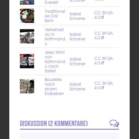
Everest
Traditionel
CC BY-SA
Isabel
les Dal
4.0
Scharrer
Baht
Verkehrsst
CC BY-SA
au in
Isabel
4.0
Kathmand
Scharrer
u
Jeep fahrt
von
CC BY-SA
Isabel
Kathmand
4.0
Scharrer
u nach
Salleri
Baustelle
CC BY-SA
nach
Isabel
4.0
einem
Scharrer
Erdbeben
Diskussion (
2
Kommentare)