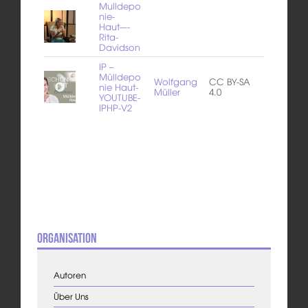
Mulldepo
nie-
Haut-–-
Rita-
Davidson
IP –
Mülldepo
Wolfgang
CC BY-SA
nie Haut-
Müller
4.0
YOUTUBE-
IPHP-V2
Organisation
Autoren
Über Uns