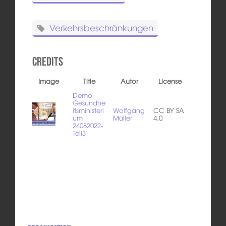
Verkehrsbeschränkungen
Credits
Image
Title
Autor
License
Demo
Gesundhe
itsministeri
Wolfgang
CC BY SA
um
Müller
4.0
24082022-
Teil3