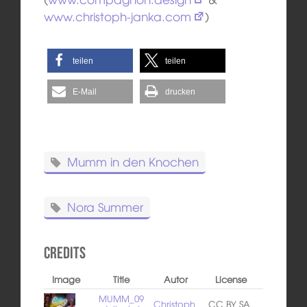
www.christoph-janka.com
)
teilen
teilen
E-Mail
drucken
Mumm in den Knochen
Nora Summer
Credits
Image
Title
Autor
License
MUMM_09
Christoph
CC BY SA