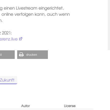
ig einen Livestream eingerichtet,
“ online verfolgen kann, auch wenn
n.
z 2021:
renz.live
il
drucken
Zukunft
Autor
License