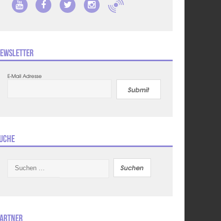
ewsletter
E-Mail Adresse
Submit
uche
Suchen
nach:
artner