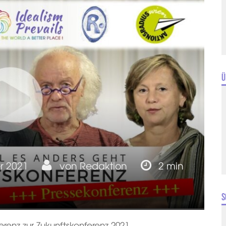
Ü
r 2021
von
Redaktion
2 min
S
renz zur Zukunftskonferenz 2021