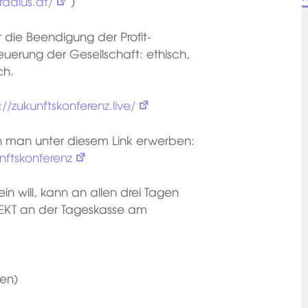
radius.at/
)
 die Beendigung der Profit-
uerung der Gesellschaft: ethisch,
ch.
://zukunftskonferenz.live/
ann man unter diesem Link erwerben:
unftskonferenz
in will, kann an allen drei Tagen
IREKT an der Tageskasse am
ien)