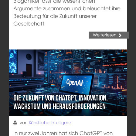
Blogartikel fasst die wesentlichen
Argumente zusammen und beleuchtet ihre
Bedeutung für die Zukunft unserer
Gesellschaft.
Weiterlesen
Die Zukunft von ChatGPT, Innovation,
Wachstum und Herausforderungen
von
Künstliche Intelligenz
In nur zwei Jahren hat sich ChatGPT von