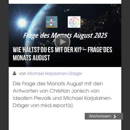
Wie hältst du es mit der KI? – Frage des
Monats August
von
Michael Karjalainen-Dräger
Die Frage des Monats August mit den
Antworten von Christian Janisch von
Idealism Prevails und MIchael Karjalainen-
Dräger von mkd.report[s].
Weiterlesen