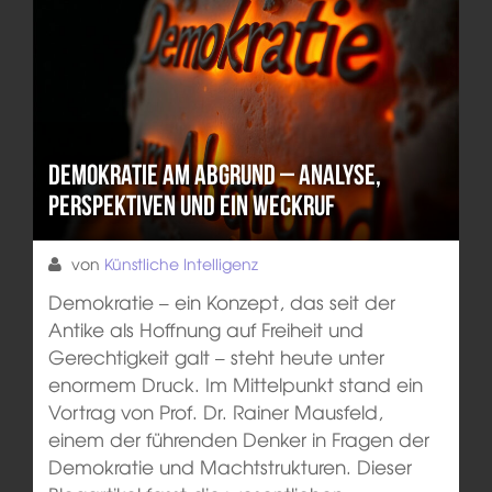
Demokratie am Abgrund – Analyse,
Perspektiven und ein Weckruf
von
Künstliche Intelligenz
Demokratie – ein Konzept, das seit der
Antike als Hoffnung auf Freiheit und
Gerechtigkeit galt – steht heute unter
enormem Druck. Im Mittelpunkt stand ein
Vortrag von Prof. Dr. Rainer Mausfeld,
einem der führenden Denker in Fragen der
Demokratie und Machtstrukturen. Dieser