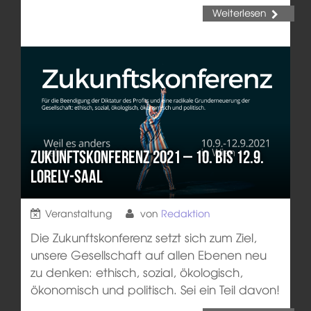
Weiterlesen
Zukunftskonferenz 2021 – 10. bis 12.9.
LORELY-Saal
Veranstaltung
von
Redaktion
Die Zukunftskonferenz setzt sich zum Ziel,
unsere Gesellschaft auf allen Ebenen neu
zu denken: ethisch, sozial, ökologisch,
ökonomisch und politisch. Sei ein Teil davon!