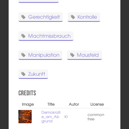
Gerechtigkeit
Kontrolle
Machtmissbrauch
Manipulation
Mausfeld
Zukunft
Credits
Image
Title
Autor
License
Demokrati
common
e_am_Ab
KI
free
grund